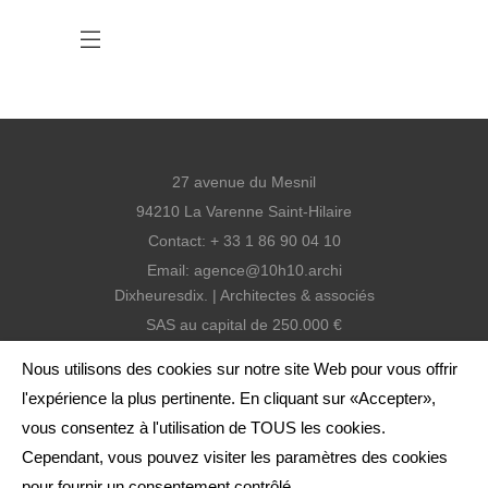
27 avenue du Mesnil
94210 La Varenne Saint-Hilaire
Contact: + 33 1 86 90 04 10
Email:
agence@10h10.archi
Dixheuresdix. | Architectes & associés
SAS au capital de 250.000 €
SIREN: 810 938 399 RCS Créteil
Nous utilisons des cookies sur notre site Web pour vous offrir
SIRET: 810 938 399 000 13
l'expérience la plus pertinente. En cliquant sur «Accepter»,
Agence inscrite à l'ordre
vous consentez à l'utilisation de TOUS les cookies.
Code APE: 7111Z
Cependant, vous pouvez visiter les paramètres des cookies
N° d’inscription au Tableau de
pour fournir un consentement contrôlé.