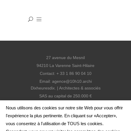
27 avenue du Mesnil
94210 La Varenne Saint-Hilaire
Contact: + 33 1 86 90 04 10
Email:
agence@10h10.archi
Dixheuresdix. | Architectes & associés
SAS au capital de 250.000 €
SIREN: 810 938 399 RCS Créteil
Nous utilisons des cookies sur notre site Web pour vous offrir
SIRET: 810 938 399 000 13
l'expérience la plus pertinente. En cliquant sur «Accepter»,
Agence inscrite à l'ordre
vous consentez à l'utilisation de TOUS les cookies.
Code APE: 7111Z