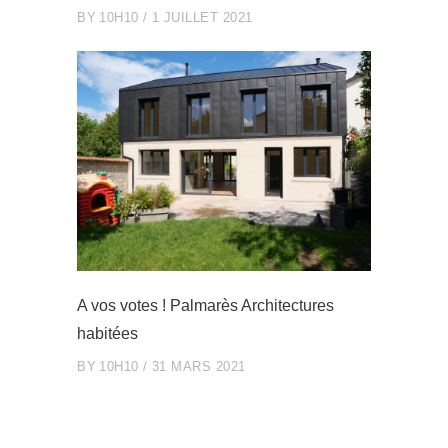
BY
10H10
1 JUILLET 2021
A vos votes ! Palmarès Architectures
habitées
BY
10H10
31 MARS 2021