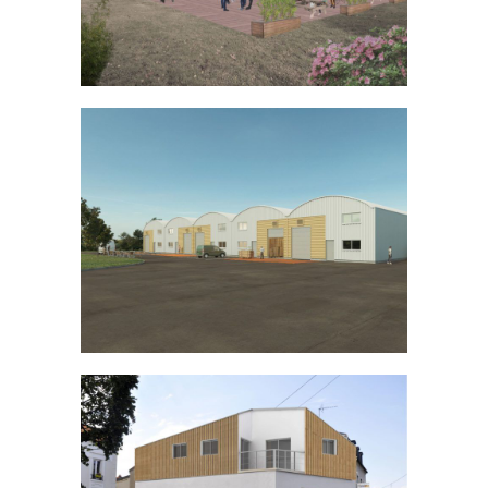
Construction d’ateliers en Martinique
INDUSTRIEL
TERTIAIRE
/
Surélévation à Saint-Maur-des-
Fossés
BUREAU