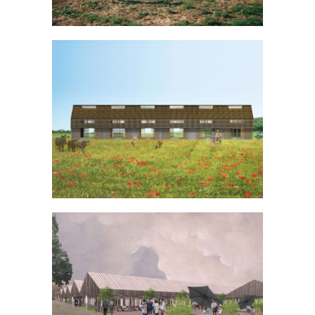
Hangar agricole à Gometz-la-Ville
INDUSTRIEL
TERTIAIRE
/
Pépinière d’entreprises à Perigny-sur-
Yerres
BUREAU