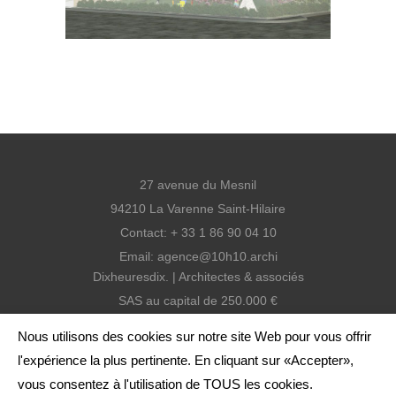
LOAD MORE
27 avenue du Mesnil
94210 La Varenne Saint-Hilaire
Contact: + 33 1 86 90 04 10
Email:
agence@10h10.archi
Dixheuresdix. | Architectes & associés
SAS au capital de 250.000 €
SIREN: 810 938 399 RCS Créteil
Nous utilisons des cookies sur notre site Web pour vous offrir
SIRET: 810 938 399 000 13
l'expérience la plus pertinente. En cliquant sur «Accepter»,
Agence inscrite à l'ordre
vous consentez à l'utilisation de TOUS les cookies.
Code APE: 7111Z