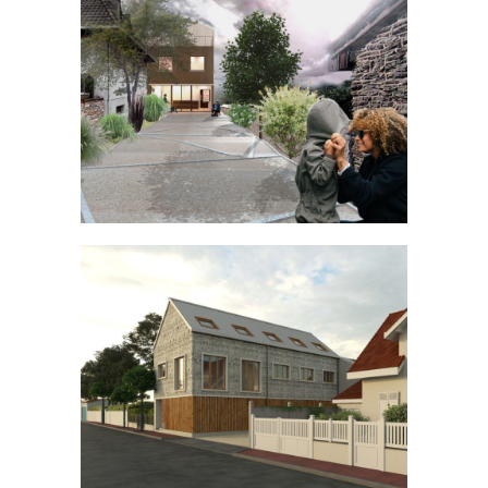
École à Champigny-sur-Marne
ÉQUIPEMENT
Réhabilitation à Sucy-en-Brie
BUREAU