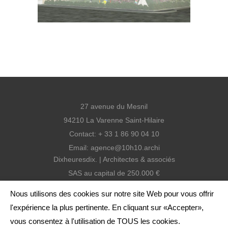
LOAD MORE
27 avenue du Mesnil
94210 La Varenne Saint-Hilaire
Contact: + 33 1 86 90 04 10
Email:
agence@10h10.archi
Dixheuresdix. | Architectes & associés
SAS au capital de 250.000 €
SIREN: 810 938 399 RCS Créteil
Nous utilisons des cookies sur notre site Web pour vous offrir
SIRET: 810 938 399 000 13
l'expérience la plus pertinente. En cliquant sur «Accepter»,
Agence inscrite à l'ordre
vous consentez à l'utilisation de TOUS les cookies.
Code APE: 7111Z