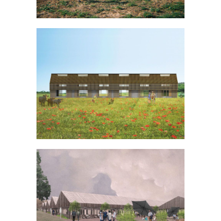
Hangar agricole à Gometz-la-Ville
INDUSTRIEL
TERTIAIRE
/
Pépinière d’entreprises à Perigny-sur-
Yerres
BUREAU