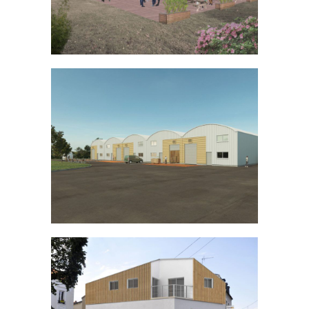
Construction d’ateliers en Martinique
INDUSTRIEL
TERTIAIRE
/
Surélévation à Saint-Maur-des-
Fossés
BUREAU