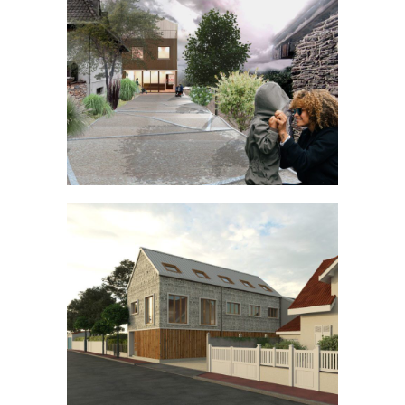
École à Champigny-sur-Marne
ÉQUIPEMENT
Réhabilitation à Sucy-en-Brie
BUREAU