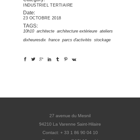
INDUSTRIEL
TERTIAIRE
Date:
23 OCTOBRE 2018
TAGS:
10h10
architecte
architecture extérieure
ateliers
dixheuresdix
france
parcs d'activités
stockage
27 avenue du Mesnil
94210 La Varenne Saint-Hilaire
Contact: + 33 1 86 90 04 10